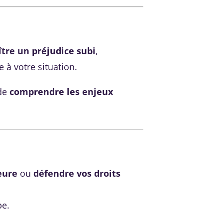
ître un préjudice subi
,
 à votre situation.
 de
comprendre les enjeux
eure
ou
défendre vos droits
pe.