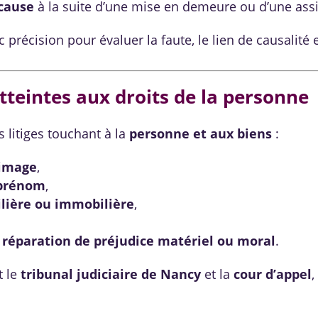
 cause
à la suite d’une mise en demeure ou d’une ass
précision pour évaluer la faute, le lien de causalité e
atteintes aux droits de la personne
 litiges touchant à la
personne et aux biens
:
’image
,
prénom
,
bilière ou immobilière
,
u
réparation de préjudice matériel ou moral
.
t le
tribunal judiciaire de Nancy
et la
cour d’appel
,