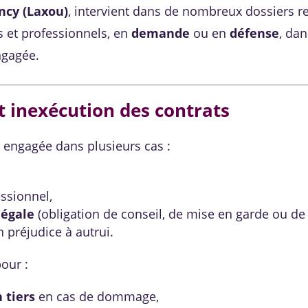
ncy (Laxou)
, intervient dans de nombreux dossiers r
s et professionnels, en
demande
ou en
défense
, dan
ngagée.
et inexécution des contrats
 engagée dans plusieurs cas :
ssionnel,
légale
(obligation de conseil, de mise en garde ou de r
 préjudice à autrui.
our :
 tiers
en cas de dommage,