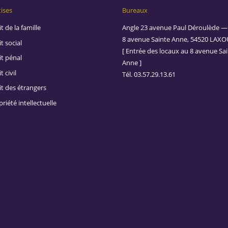
ises
Bureaux
t de la famille
Angle 23 avenue Paul Déroulède —
8 avenue Sainte Anne, 54520 LAXO
t social
[ Entrée des locaux au 8 avenue Sa
it pénal
Anne ]
t civil
Tél. 03.57.29.13.61
it des étrangers
riété intellectuelle