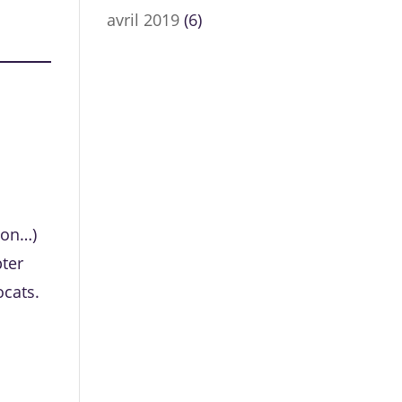
avril 2019
(6)
ion…)
pter
ocats.