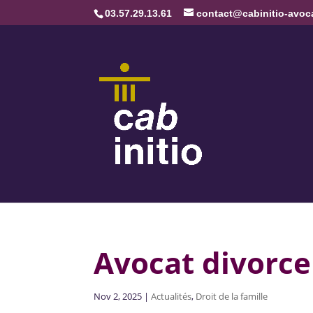
03.57.29.13.61
contact@cabinitio-avoca
Avocat divorc
Nov 2, 2025
|
Actualités
,
Droit de la famille