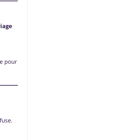
riage
re pour
efuse.