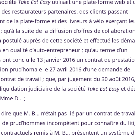
 société
Take Eat Easy
utilisait une plate-forme web et 
n des restaurateurs partenaires, des clients passant
de la plate-forme et des livreurs à vélo exerçant le
 qu’à la suite de la diffusion d’offres de collaboratio
 a postulé auprès de cette société et effectué les dém
 en qualité d’auto-entrepreneur ; qu’au terme d’un
 ont conclu le 13 janvier 2016 un contrat de prestati
iction prud’homale le 27 avril 2016 d’une demande de
ontrat de travail ; que, par jugement du 30 août 2016,
iquidation judiciaire de la société
Take Eat Easy
et dé
r Mme D… ;
dire que M. B… n’était pas lié par un contrat de travai
il de prud’hommes incompétent pour connaître du liti
n contractuels remis à M. B… présentent un système d