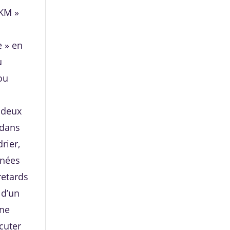
 KM »
e » en
u
ou
, deux
 dans
rier,
nnées
retards
 d’un
une
scuter