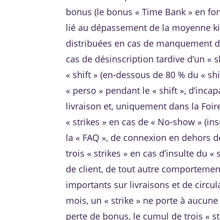
bonus (le bonus « Time Bank » en fon
lié au dépassement de la moyenne kilo
distribuées en cas de manquement du 
cas de désinscription tardive d’un « s
« shift » (en-dessous de 80 % du « sh
« perso » pendant le « shift », d’inca
livraison et, uniquement dans la Foir
« strikes » en cas de « No-show » (in
la « FAQ », de connexion en dehors de
trois « strikes » en cas d’insulte du
de client, de tout autre comportemen
importants sur livraisons et de circu
mois, un « strike » ne porte à aucun
perte de bonus, le cumul de trois « s