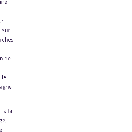
une
ur
n sur
arches
on de
 le
signé
l à la
ge,
e