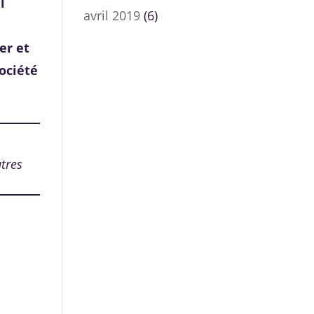
l
avril 2019
(6)
er et
société
utres