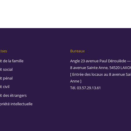
ises
Bureaux
t de la famille
Angle 23 avenue Paul Déroulède —
8 avenue Sainte Anne, 54520 LAXO
t social
[ Entrée des locaux au 8 avenue Sa
it pénal
Anne ]
t civil
Tél. 03.57.29.13.61
it des étrangers
riété intellectuelle