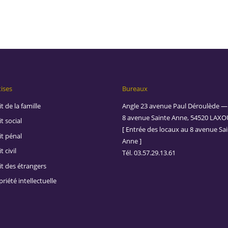
ises
Bureaux
t de la famille
Angle 23 avenue Paul Déroulède —
8 avenue Sainte Anne, 54520 LAXO
t social
[ Entrée des locaux au 8 avenue Sa
it pénal
Anne ]
t civil
Tél. 03.57.29.13.61
it des étrangers
riété intellectuelle